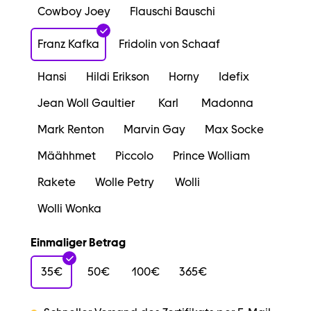
Cowboy Joey
Flauschi Bauschi
Franz Kafka
Fridolin von Schaaf
Hansi
Hildi Erikson
Horny
Idefix
Jean Woll Gaultier
Karl
Madonna
Mark Renton
Marvin Gay
Max Socke
Määhhmet
Piccolo
Prince Wolliam
Rakete
Wolle Petry
Wolli
Wolli Wonka
Einmaliger Betrag
35€
50€
100€
365€