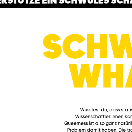
TZE EIN SCHWULES SCHAF
SCHW
WHA
Wusstest du, dass stati
Wissenschaftler:innen ko
Queerness ist also ganz natürl
Problem damit haben. Die tr