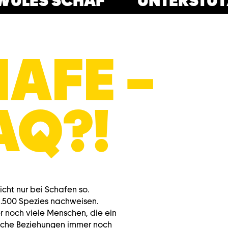
ES SCHAF
UNTERSTÜTZE E
AFE –
AQ?!
icht nur bei Schafen so.
1.500 Spezies nachweisen.
er noch viele Menschen, die ein
liche Beziehungen immer noch