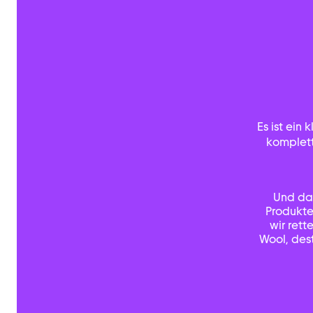
Es ist ein 
komplett
Und das
Produkte
wir ret
Wool, des