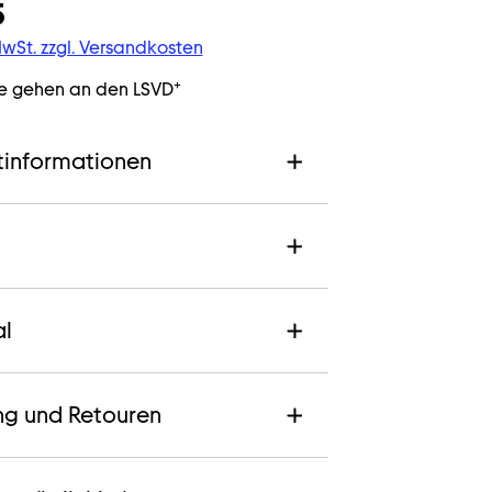
5
 MwSt. zzgl. Versandkosten
+
e gehen an den LSVD
tinformationen
al
ng und Retouren