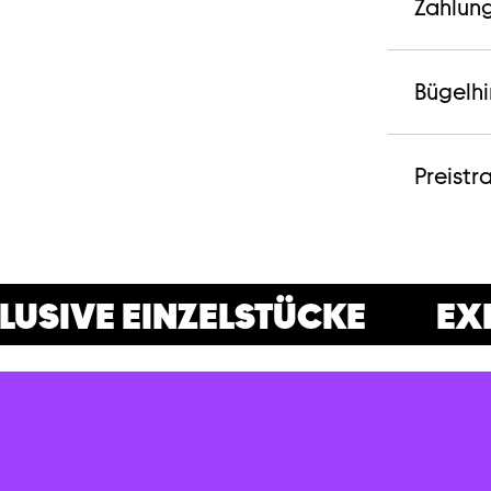
Zahlun
Bügelh
Preistr
USIVE EINZELSTÜCKE
EXKL