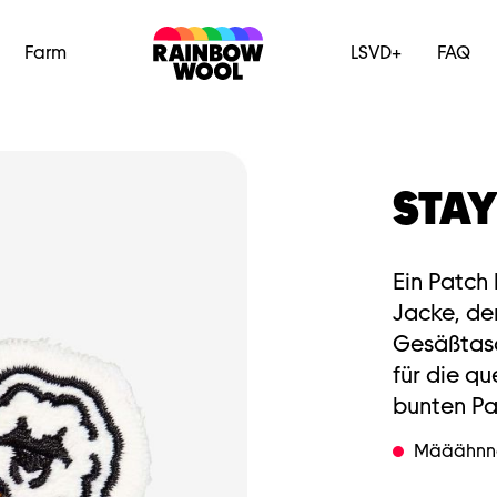
Farm
LSVD+
FAQ
STAY
Ein Patch 
Jacke, de
Gesäßtasc
für die q
bunten Pa
Määähnno,