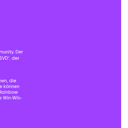
mmunity. Der
SVD⁺, der
nen, die
fe können
 Rainbow
e Win-Win-